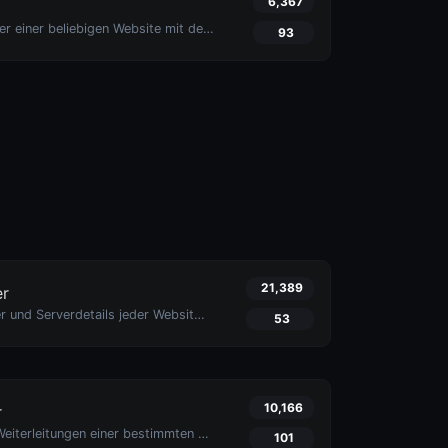
6,367
Analysieren Sie die HTTP-Header einer beliebigen Website mit dem HTTP-Header-Überprüfungstool von Uptime4. Optimieren Sie die Leistung, verbessern Sie die Sicherheit und beheben Sie Probleme mit Leichtigkeit.
93
21,389
er
Entdecken Sie Hosting-Anbieter und Serverdetails jeder Website mit dem Website-Hosting-Checker-Tool von Uptime4. Führen Sie Wettbewerbsanalysen durch, beheben Sie Probleme und mehr.
53
10,166
r
Überprüfen Sie 301- und 302-Weiterleitungen einer bestimmten URL mit dem Redirect Checker Tool von Uptime4. Stellen Sie nahtloses SEO, Leistung und Sicherheit für Ihre Website sicher.
101