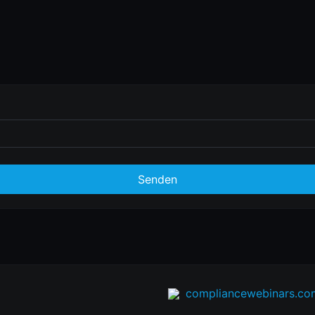
Senden
compliancewebinars.co