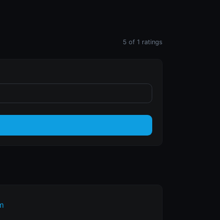
5
of
1
ratings
m