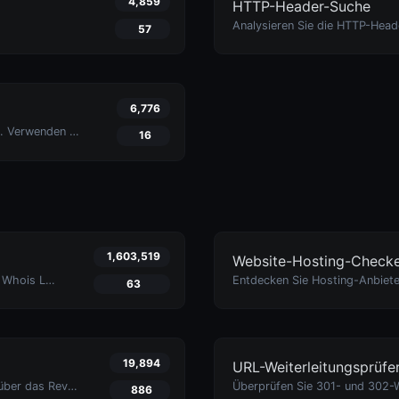
4,859
HTTP-Header-Suche
57
6,776
Optimieren Sie Ihre Website mit Brotli-Kompression. Verwenden Sie das Brotli Checker Tool von Uptime4, um zu überprüfen, ob Ihre Seite diesen fortschrittlichen Algorithmus für schnellere Ladegeschwindigkeiten verwendet.
16
1,603,519
Website-Hosting-Check
Rufen Sie detaillierte Domaininformationen mit dem Whois Lookup Tool von Uptime4 ab. Entdecken Sie Eigentümerdetails, Registrar-Informationen, Ablaufdaten und stärken Sie die Cybersicherheit.
63
19,894
URL-Weiterleitungsprüfe
Entdecken Sie Domains, die mit einer beliebigen IP über das Reverse-IP-Lookup-Tool von Uptime4 verbunden sind. Ideal für Cybersicherheit, Webhosting-Analyse und SEO-Optimierung.
886