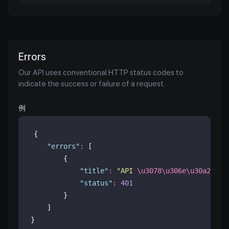
Errors
Our API uses conventional HTTP status codes to
indicate the success or failure of a request.
例
{
"
errors
"
:
 [
        {
"
title
"
:
"
API 
\u3078\u306e\u30a2\u30
"
status
"
:
401
        }
    ]
}