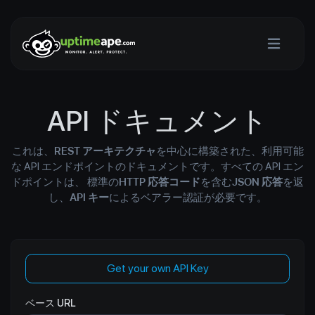
API ドキュメント
これは、
REST アーキテクチャ
を中心に構築された、利用可能
な API エンドポイントのドキュメントです。すべての API エン
ドポイントは、 標準の
HTTP 応答コード
を含む
JSON 応答
を返
し、
API キー
によるベアラー認証が必要です。
Get your own API Key
ベース URL