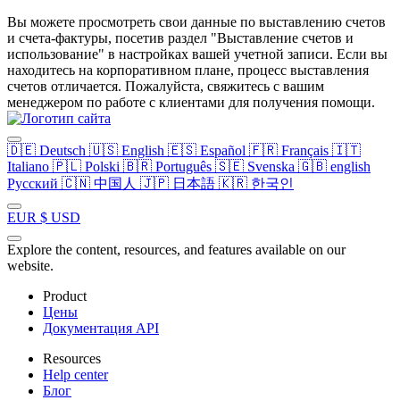
Вы можете просмотреть свои данные по выставлению счетов
и счета-фактуры, посетив раздел "Выставление счетов и
использование" в настройках вашей учетной записи. Если вы
находитесь на корпоративном плане, процесс выставления
счетов отличается. Пожалуйста, свяжитесь с вашим
менеджером по работе с клиентами для получения помощи.
🇩🇪
Deutsch
🇺🇸
English
🇪🇸
Español
🇫🇷
Français
🇮🇹
Italiano
🇵🇱
Polski
🇧🇷
Português
🇸🇪
Svenska
🇬🇧
english
Русский
🇨🇳
中国人
🇯🇵
日本語
🇰🇷
한국인
EUR
$
USD
Explore the content, resources, and features available on our
website.
Product
Цены
Документация API
Resources
Help center
Блог