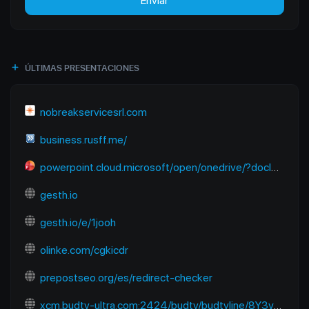
Enviar
ÚLTIMAS PRESENTACIONES
nobreakservicesrl.com
business.rusff.me/
powerpoint.cloud.microsoft/open/onedrive/?docId=B2E2FC91EC670A6D%21sfbb50a922dda4602824f13b7dbf01218&driveId=B2E2FC91EC670A6D&wdOrigin=SEARCHENGINE.YANDEX%2CAPPHOME-WEB.BANNER.NEWBLANK-OCDI%2CAPPHOME-WEB.BANNER.NEWBLANK-OCDI&wdPreviousSession=6f938680-9bce-48e1-8baf-f09aa6773cb4&wdPreviousSessionSrc=AppHomeWeb&ct=1765118122983
gesth.io
gesth.io/e/1jooh
olinke.com/cgkicdr
prepostseo.org/es/redirect-checker
xcm.budtv-ultra.com:2424/budtv/budtvline/8Y3ymUpJESps/281187.m3u8