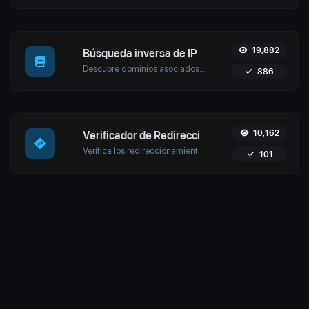
19,882
Búsqueda inversa de IP
Descubre dominios asociados con cualquier IP utilizando la herramienta de búsqueda inversa de IP de Uptime4. Ideal para ciberseguridad, análisis de alojamiento web y optimización de SEO.
886
10,162
Verificador de Redirección de URL
Verifica los redireccionamientos 301 y 302 de una URL específica con la herramienta de verificación de redireccionamientos de Uptime4. Asegura un SEO, rendimiento y seguridad sin interrupciones para tu sitio.
101