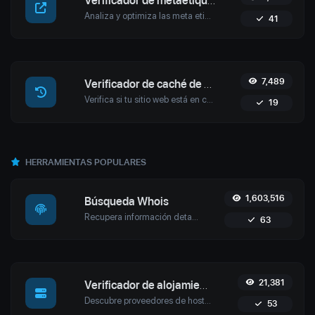
Verificador de metaetiquetas
Analiza y optimiza las meta etiquetas de tu sitio web con la herramienta Meta Tags Checker de Uptime4. Mejora tu SEO, la participación de los usuarios y las clasificaciones en los motores de búsqueda.
41
7,489
Verificador de caché de Google
Verifica si tu sitio web está en caché por Google con la herramienta Google Cache Checker de Uptime4. Obtén fechas de caché precisas y optimiza tu estrategia de SEO.
19
HERRAMIENTAS POPULARES
1,603,516
Búsqueda Whois
Recupera información detallada del dominio con la herramienta de búsqueda Whois de Uptime4. Descubre detalles de propiedad, información del registrador, fechas de expiración y fortalece la ciberseguridad.
63
21,381
Verificador de alojamiento web
Descubre proveedores de hosting y detalles del servidor de cualquier sitio web con la herramienta de verificación de hosting de Uptime4. Realiza análisis competitivos, soluciona problemas y más.
53