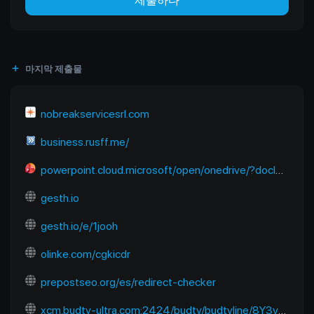
제출하다
마지막 제출물
nobreakservicesrl.com
business.rusff.me/
powerpoint.cloud.microsoft/open/onedrive/?docId=B2E2FC91EC670A6D%21sfbb50a922dda4602824f13b7dbf01218&driveId=B2E2FC91EC670A6D&wdOrigin=SEARCHENGINE.YANDEX%2CAPPHOME-WEB.BANNER.NEWBLANK-OCDI%2CAPPHOME-WEB.BANNER.NEWBLANK-OCDI&wdPreviousSession=6f938680-9bce-48e1-8baf-f09aa6773cb4&wdPreviousSessionSrc=AppHomeWeb&ct=1765118122983
gesth.io
gesth.io/e/1jooh
olinke.com/cgkicdr
prepostseo.org/es/redirect-checker
xcm.budtv-ultra.com:2424/budtv/budtvline/8Y3ymUpJESps/281187.m3u8