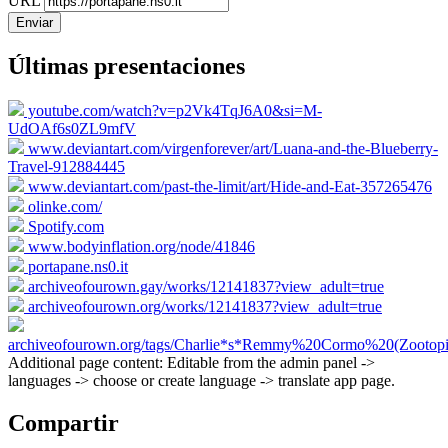
URL
Enviar
Últimas presentaciones
youtube.com/watch?v=p2Vk4TqJ6A0&si=M-
UdOAf6s0ZL9mfV
www.deviantart.com/virgenforever/art/Luana-and-the-Blueberry-
Travel-912884445
www.deviantart.com/past-the-limit/art/Hide-and-Eat-357265476
olinke.com/
Spotify.com
www.bodyinflation.org/node/41846
portapane.ns0.it
archiveofourown.gay/works/12141837?view_adult=true
archiveofourown.org/works/12141837?view_adult=true
archiveofourown.org/tags/Charlie*s*Remmy%20Cormo%20(Zootopi
Additional page content: Editable from the admin panel ->
languages -> choose or create language -> translate app page.
Compartir