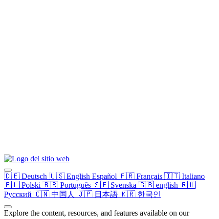
🇩🇪
Deutsch
🇺🇸
English
Español
🇫🇷
Français
🇮🇹
Italiano
🇵🇱
Polski
🇧🇷
Português
🇸🇪
Svenska
🇬🇧
english
🇷🇺
Русский
🇨🇳
中国人
🇯🇵
日本語
🇰🇷
한국인
Explore the content, resources, and features available on our