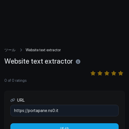
ツール
Website text extractor
Website text extractor
0
of
0
ratings
URL