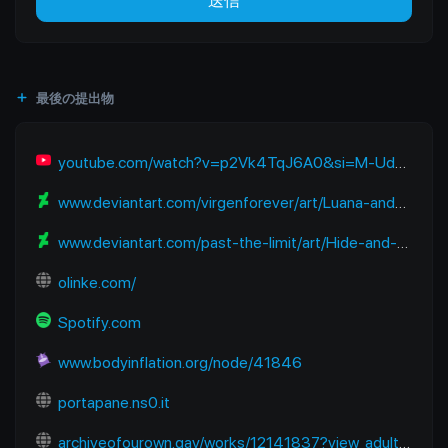
送信
最後の提出物
youtube.com/watch?v=p2Vk4TqJ6A0&si=M-UdOAf6s0ZL9mfV
www.deviantart.com/virgenforever/art/Luana-and-the-Blueberry-Travel-912884445
www.deviantart.com/past-the-limit/art/Hide-and-Eat-357265476
olinke.com/
Spotify.com
www.bodyinflation.org/node/41846
portapane.ns0.it
archiveofourown.gay/works/12141837?view_adult=true