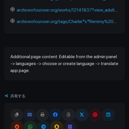
archiveofourown.org/works/12141837?view_adult=true
archiveofourown.org/tags/Charlie*s*Remmy%20Cormo%20(Zootopia:%20Pack%20Street)/works
Additional page content: Editable from the admin panel
-> languages -> choose or create language -> translate
app page.
共有する