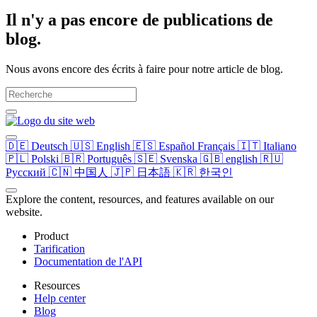
Il n'y a pas encore de publications de
blog.
Nous avons encore des écrits à faire pour notre article de blog.
🇩🇪
Deutsch
🇺🇸
English
🇪🇸
Español
Français
🇮🇹
Italiano
🇵🇱
Polski
🇧🇷
Português
🇸🇪
Svenska
🇬🇧
english
🇷🇺
Русский
🇨🇳
中国人
🇯🇵
日本語
🇰🇷
한국인
Explore the content, resources, and features available on our
website.
Product
Tarification
Documentation de l'API
Resources
Help center
Blog