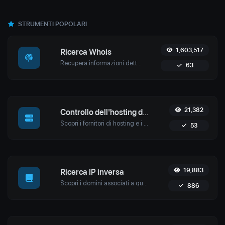
STRUMENTI POPOLARI
1,603,517
Ricerca Whois
Recupera informazioni dettagliate sul dominio con lo strumento Whois Lookup di Uptime4. Scopri i dettagli di proprietà, le informazioni sul registrar, le date di scadenza e rafforza la sicurezza informatica.
63
21,382
Controllo dell'hosting del sito web
Scopri i fornitori di hosting e i dettagli del server di qualsiasi sito web con lo strumento di verifica dell'hosting di Uptime4. Esegui analisi competitive, risolvi problemi e altro ancora.
53
19,883
Ricerca IP inversa
Scopri i domini associati a qualsiasi IP utilizzando lo strumento di Reverse IP Lookup di Uptime4. Ideale per la cybersecurity, l'analisi dell'hosting web e l'ottimizzazione SEO.
886