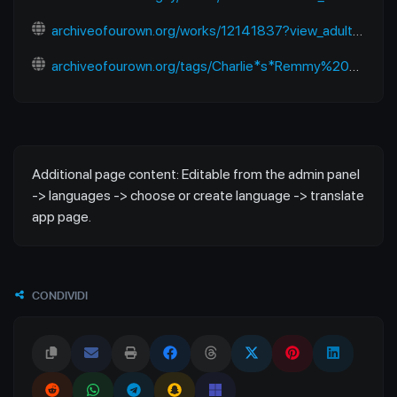
archiveofourown.org/works/12141837?view_adult=true
archiveofourown.org/tags/Charlie*s*Remmy%20Cormo%20(Zootopia:%20Pack%20Street)/works
Additional page content: Editable from the admin panel
-> languages -> choose or create language -> translate
app page.
CONDIVIDI