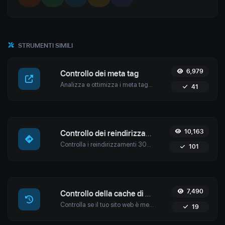
STRUMENTI SIMILI
6,979
Controllo dei meta tag
Analizza e ottimizza i meta tag del tuo sito web con lo strumento Meta Tags Checker di Uptime4. Migliora il tuo SEO, il coinvolgimento degli utenti e le classifiche nei motori di ricerca.
41
10,163
Controllo dei reindirizzamenti URL
Controlla i reindirizzamenti 301 e 302 di un URL specifico con lo strumento di controllo dei reindirizzamenti di Uptime4. Assicura un SEO, prestazioni e sicurezza senza interruzioni per il tuo sito.
101
7,490
Controllo della cache di Google
Controlla se il tuo sito web è memorizzato nella cache da Google con lo strumento Google Cache Checker di Uptime4. Ottieni date di cache accurate e ottimizza la tua strategia SEO.
19