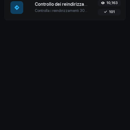
10,163
Controllo dei reindirizzamenti URL
Controlla i reindirizzamenti 301 e 302 di un URL specifico con lo strumento di controllo dei reindirizzamenti di Uptime4. Assicura un SEO, prestazioni e sicurezza senza interruzioni per il tuo sito.
101