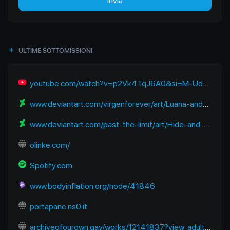
Invia
ULTIME SOTTOMISSIONI
youtube.com/watch?v=p2Vk4TqJ6A0&si=M-UdOAf6s0ZL9mfV
www.deviantart.com/virgenforever/art/Luana-and-the-Blueberry-Travel-912884445
www.deviantart.com/past-the-limit/art/Hide-and-Eat-357265476
olinke.com/
Spotify.com
www.bodyinflation.org/node/41846
portapane.ns0.it
archiveofourown.gay/works/12141837?view_adult=true