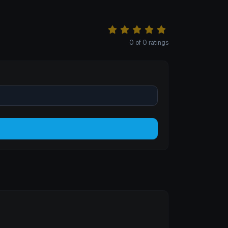
0
of
0
ratings