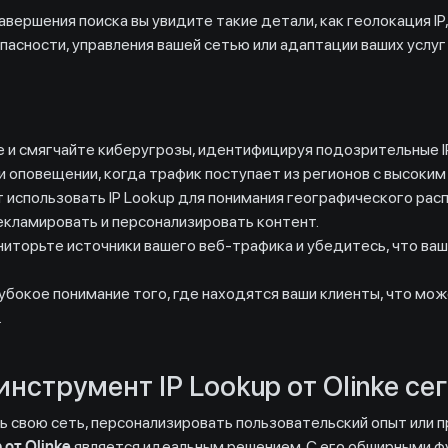
вершения поиска вы увидите такие детали, как геолокация IP,
асности, управления вашей сетью или адаптации ваших услуг
и смягчайте киберугрозы, идентифицируя подозрительные I
и оповещении, когда трафик поступает из регионов с высоким
использовать IP Lookup для понимания географического расп
екламировать и персонализировать контент.
иторьте источники вашего веб-трафика и убедитесь, что ваш
убокое понимание того, где находятся ваши клиенты, что мож
.
нструмент IP Lookup от Olinke се
ть свою сеть, персонализировать пользовательский опыт или 
 от Olinke
является идеальным решением. С его обширными ф