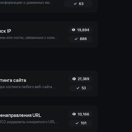
Получите полную информацию о доменных именах, включая информацию о регистраторе, даты регистрации, имена серверов и многое другое. Обеспечьте точное управление доменами и безопасность с помощью нашего простого в использовании инструмента.
63
19,894
ск IP
Определите домены или хосты, связанные с конкретным IP-адресом. Получите подробную информацию о хосте, подключенном к любому заданному IP.
886
21,389
тинга сайта
Узнайте провайдера хостинга любого веб-сайта. Получите подробную информацию, включая ISP, организацию и географическое местоположение.
53
10,166
ренаправления URL
Проверьте 301 и 302 редиректы конкретного URL. Он будет проверять до 10 редиректов. Обеспечьте оптимальное SEO и пользовательский опыт, отслеживая до 10 редиректов.
101