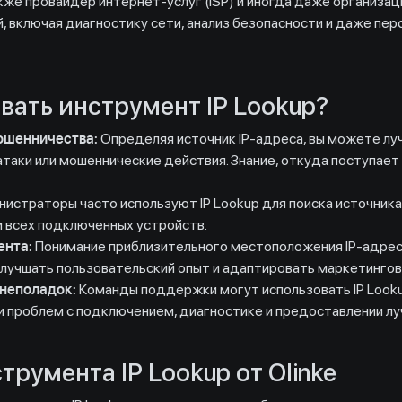
 также провайдер интернет-услуг (ISP) и иногда даже организа
, включая диагностику сети, анализ безопасности и даже пер
вать инструмент IP Lookup?
ошенничества:
Определяя источник IP-адреса, вы можете л
таки или мошеннические действия. Знание, откуда поступает 
страторы часто используют IP Lookup для поиска источника 
и всех подключенных устройств.
ента:
Понимание приблизительного местоположения IP-адрес
 улучшать пользовательский опыт и адаптировать маркетингов
 неполадок:
Команды поддержки могут использовать IP Looku
ии проблем с подключением, диагностике и предоставлении л
румента IP Lookup от Olinke