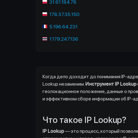
31.61.184.78
178.37.35.150
5.196.64.231
1.179.247.136
Когда дело доходит до понимания IP-адрес
Lookup незаменим.
Инструмент IP Lookup 
геолокационное положение, данные о про
и эффективном сборе информации об IP-а
Что такое IP Lookup?
IP Lookup
— это процесс, который позволя