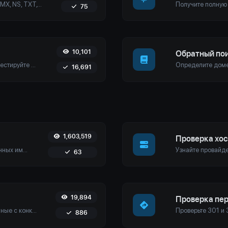
Найдите DNS-записи A, AAAA, CNAME, MX, NS, TXT, SOA хоста.
75
10,101
Обратный пои
Пинговать веб-сайт, сервер или порт. Тестируйте из нескольких мест, настраивайте параметры и получайте результаты в реальном времени, чтобы обеспечить оптимальную производительность сети.
16,691
1,603,519
Проверка хос
Получите полную информацию о доменных именах, включая информацию о регистраторе, даты регистрации, имена серверов и многое другое. Обеспечьте точное управление доменами и безопасность с помощью нашего простого в использовании инструмента.
63
19,894
Проверка пе
Определите домены или хосты, связанные с конкретным IP-адресом. Получите подробную информацию о хосте, подключенном к любому заданному IP.
886