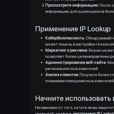
Просмотрите информацию:
После за
информацию для оценки рисков безоп
Применение IP Lookup
Кибербезопасность:
Обнаруживайте 
может помочь в настройке геозон ил
Маркетинг и реклама:
Бизнес может 
позволяет более целенаправленно р
Администрирование веб-сайта:
Мон
регионов или пользователей.
Анализ клиентов:
Получите более гл
понимании поведения пользователей
Начните использовать и
Независимо от того, хотите ли вы защити
своем веб-трафике,
инструмент IP Lookup