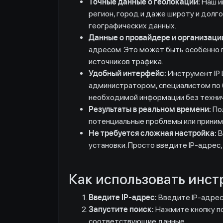
Точные данные о геолокации:
Наш и
регион, город и даже широту и долг
географических данных.
Данные о провайдере и организаци
адресом. Это может быть особенно п
источников трафика.
Удобный интерфейс:
Инструмент IP 
администратором, специалистом по 
необходимой информации без технич
Результаты в реальном времени:
Пол
потенциальные проблемы или приним
Не требуется сложная настройка:
В
установки. Просто введите IP-адрес,
Как использовать инстр
Введите IP-адрес:
Введите IP-адрес,
Запустите поиск:
Нажмите кнопку по
соответствующие данные.