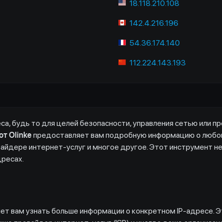
18.118.210.108
142.4.216.196
54.36.174.140
112.224.143.193
а, будь то для целей безопасности, управления сетью или пр
от Olinke
предоставляет вам подробную информацию о любом
вайдере интернет-услуг и многое другое. Этот инструмент н
дресах.
ет вам узнать больше информации о конкретном IP-адресе. Э