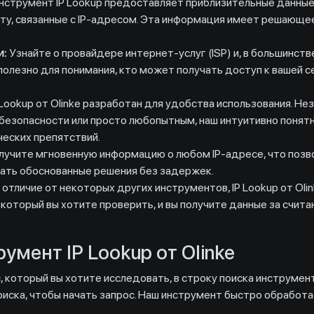
нструмент IP Lookup предоставляет приблизительные данные 
оту, связанные с IP-адресом. Эта информация имеет решающ
и:
Узнайте о провайдере интернет-услуг (ISP) и, в большинстве 
олезно для понимания, кто может получать доступ к вашей с
Lookup от Olinke разработан для удобства использования. Нез
безопасности или просто любопытным, наш интуитивно понят
еских препятствий.
учите мгновенную информацию о любом IP-адресе, что позв
ать обоснованные решения без задержек.
 отличие от некоторых других инструментов, IP Lookup от Oli
 который вы хотите проверить, и вы получите данные за счита
умент IP Lookup от Olinke
 который вы хотите исследовать, в строку поиска инструмента 
иска, чтобы начать запрос. Наш инструмент быстро обработае