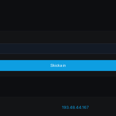
Skicka in
193.48.44.167