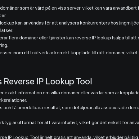
mäner som är värd på en viss server, vilket kan vara användbart fö
öer.
lookup kan användas för att analysera konkurrenters hostingmiljöer,
latser.
rar flera domäner eller tjänster kan reverse IP lookup hjälpa till at
ing.
dresser inom ditt nätverk är korrekt kopplade till rätt domäner, vilket 
s Reverse IP Lookup Tool
 exakt information om vilka domäner eller värdar som är kopplade ti
ksrelationer.
s och få omedelbara resultat, som detaljerar alla associerade domän
ktyg är utformat för att vara intuitivt, vilket gör det enkelt för anv
se IP Lookup Tool är helt gratis att använda, vilket erbjuder pålitlig 