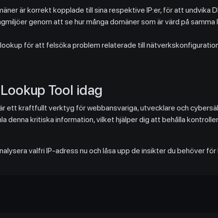
domäner är korrekt kopplade till sina respektive IP:er, för att undvi
miljöer genom att se hur många domäner som är värd på samma IP, v
ookup för att felsöka problem relaterade till nätverkskonfiguration, o
 Lookup Tool idag
 är ett kraftfullt verktyg för webbansvariga, utvecklare och cybers
la denna kritiska information, vilket hjälper dig att behålla kontrol
analysera valfri IP-adress nu och låsa upp de insikter du behöver f