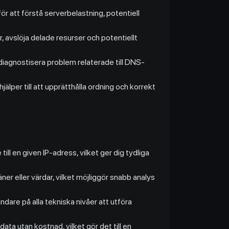
r att förstå serverbelastning, potentiell
 avslöja delade resurser och potentiellt
t diagnostisera problem relaterade till DNS-
hjälper till att upprätthålla ordning och korrekt
ll en given IP-adress, vilket ger dig tydliga
er eller värdar, vilket möjliggör snabb analys
ändare på alla tekniska nivåer att utföra
data utan kostnad, vilket gör det till en