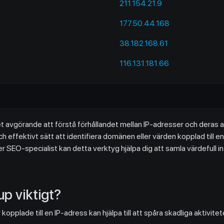
211.154.21.9
177.50.44.168
38.182.168.61
116.131.181.66
t avgörande att förstå förhållandet mellan IP-adresser och deras a
h effektivt sätt att identifiera domänen eller värden kopplad till e
 SEO-specialist kan detta verktyg hjälpa dig att samla värdefull 
up viktigt?
kopplade till en IP-adress kan hjälpa till att spåra skadliga aktivite