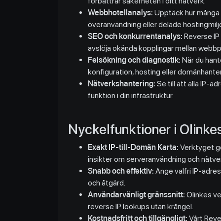
förbättrar säkerheten i ditt nätverk.
Webbhotellanalys:
Upptäck hur många do
överanvändning eller delade hostingmilj
SEO och konkurrentanalys:
Reverse IP 
avslöja okända kopplingar mellan webbp
Felsökning och diagnostik:
När du hante
konfiguration, hosting eller domänhanter
Nätverkshantering:
Se till att alla IP-a
funktion i din infrastruktur.
Nyckelfunktioner i Olinke
Exakt IP-till-Domän Karta:
Verktyget ger
insikter om serveranvändning och nätver
Snabb och effektiv:
Ange valfri IP-adres
och åtgärd.
Användarvänligt gränssnitt:
Olinkes ver
reverse IP lookups utan krångel.
Kostnadsfritt och tillgängligt:
Vårt Rever