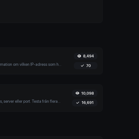
8,494
Få detaljerad information om vilken IP-adress som helst, inklusive geolokalisering, ISP-detaljer och mer.
70
10,098
Pinga en webbplats, server eller port. Testa från flera platser, anpassa inställningar och få realtidsresultat för att säkerställa optimal nätverksprestanda.
16,691