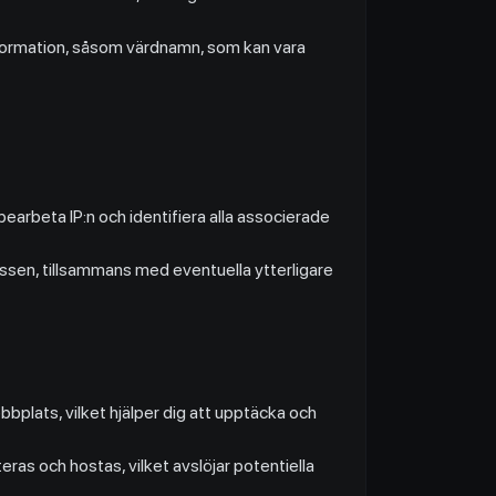
information, såsom värdnamn, som kan vara
earbeta IP:n och identifiera alla associerade
ressen, tillsammans med eventuella ytterligare
bplats, vilket hjälper dig att upptäcka och
ras och hostas, vilket avslöjar potentiella