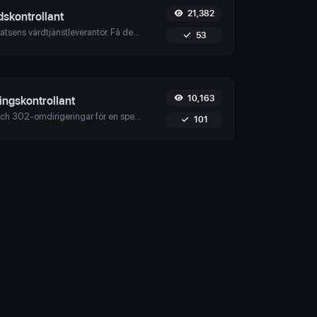
21,382
skontrollant
Ta reda på webbplatsens värdtjänstleverantör. Få detaljerad information inklusive ISP, organisation och geografisk plats.
53
10,163
ingskontrollant
Kontrollera 301- och 302-omdirigeringar för en specifik URL. Det kommer att kontrollera upp till 10 omdirigeringar. Säkerställ optimal SEO och användarupplevelse genom att spåra upp till 10 omdirigeringar.
101