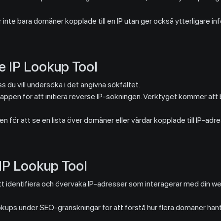
r inte bara domäner kopplade till en IP utan ger också ytterligare 
e IP Lookup Tool
s du vill undersöka i det angivna sökfältet.
ppen för att initiera reverse IP-sökningen. Verktyget kommer att b
n för att se en lista över domäner eller värdar kopplade till IP-ad
 IP Lookup Tool
t identifiera och övervaka IP-adresser som interagerar med din web
okups under SEO-granskningar för att förstå hur flera domäner hante