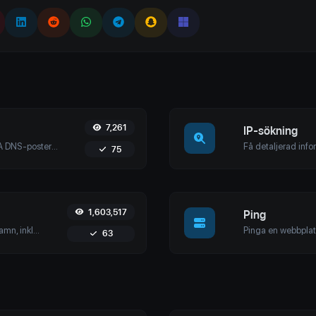
7,261
IP-sökning
Hitta A, AAAA, CNAME, MX, NS, TXT, SOA DNS-poster för en värd.
75
1,603,517
Ping
Hämta omfattande detaljer om domännamn, inklusive registrarinformation, registreringsdatum, namnservrar och mer. Säkerställ noggrann domänhantering och säkerhet med vårt användarvänliga verktyg.
63