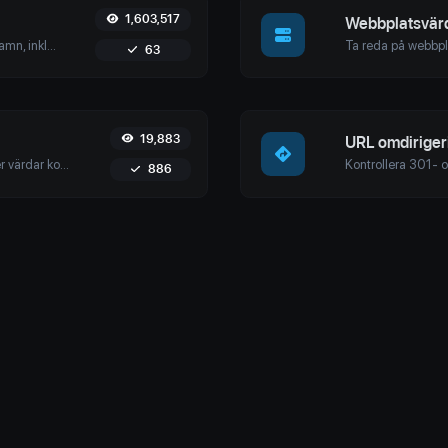
1,603,517
Webbplatsvärd
Hämta omfattande detaljer om domännamn, inklusive registrarinformation, registreringsdatum, namnservrar och mer. Säkerställ noggrann domänhantering och säkerhet med vårt användarvänliga verktyg.
63
19,883
URL omdiriger
Identifiera doWhois Lookupdomäner eller värdar kopplade till en specifik IP-adress. Få detaljerad information om värden kopplad till en given IP.
886