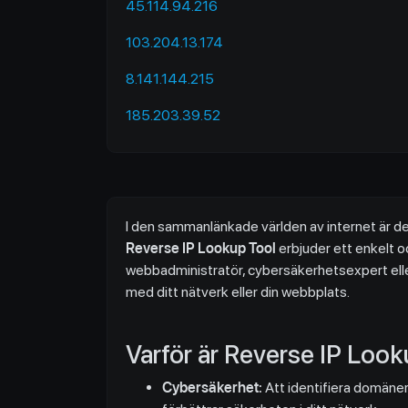
45.114.94.216
103.204.13.174
8.141.144.215
185.203.39.52
I den sammanlänkade världen av internet är de
Reverse IP Lookup Tool
erbjuder ett enkelt oc
webbadministratör, cybersäkerhetsexpert eller
med ditt nätverk eller din webbplats.
Varför är Reverse IP Look
Cybersäkerhet:
Att identifiera domäner 