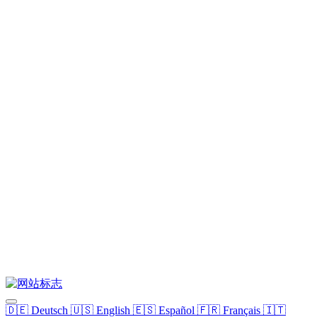
🇩🇪
Deutsch
🇺🇸
English
🇪🇸
Español
🇫🇷
Français
🇮🇹