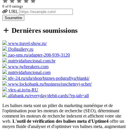
0
of
0
ratings
URL
Soumettre
Dernières soumissions
www.travel-show.ru/
Dollgallery.ru
zao-sms.ru/adapter-208-939-3120
nutrividafuncional.com.br
www.jwbreakers.com
nutrividafuncional.com
tdv-24.ru/ufa/shop/biznes-poligrafiya/blanki/
www.lockobank.ru/business/raschetnyj-schet/
vlex-ai.io/ru-RU
alfabank.ru/everyday/debit-cards/?rp-tab=all
Les balises meta sont un pilier du marketing numérique et de
l'optimisation pour les moteurs de recherche (SEO), déterminant
comment les moteurs de recherche indexent et affichent votre site
web.
L'outil de vérification des balises meta d'Uptime4
offre un
moyen fluide d'analyser et d'optimiser vos balises meta, augmentant