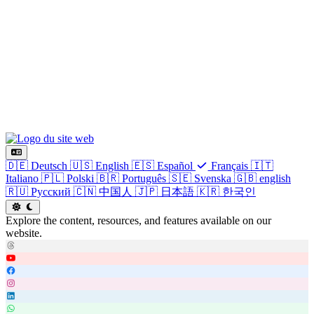
🇩🇪
Deutsch
🇺🇸
English
🇪🇸
Español
Français
🇮🇹
Italiano
🇵🇱
Polski
🇧🇷
Português
🇸🇪
Svenska
🇬🇧
english
🇷🇺
Русский
🇨🇳
中国人
🇯🇵
日本語
🇰🇷
한국인
Explore the content, resources, and features available on our
website.