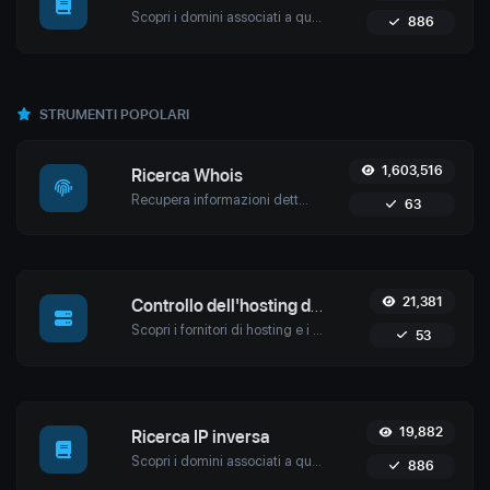
Scopri i domini associati a qualsiasi IP utilizzando lo strumento di Reverse IP Lookup di Uptime4. Ideale per la cybersecurity, l'analisi dell'hosting web e l'ottimizzazione SEO.
886
STRUMENTI POPOLARI
1,603,516
Ricerca Whois
Recupera informazioni dettagliate sul dominio con lo strumento Whois Lookup di Uptime4. Scopri i dettagli di proprietà, le informazioni sul registrar, le date di scadenza e rafforza la sicurezza informatica.
63
21,381
Controllo dell'hosting del sito web
Scopri i fornitori di hosting e i dettagli del server di qualsiasi sito web con lo strumento di verifica dell'hosting di Uptime4. Esegui analisi competitive, risolvi problemi e altro ancora.
53
19,882
Ricerca IP inversa
Scopri i domini associati a qualsiasi IP utilizzando lo strumento di Reverse IP Lookup di Uptime4. Ideale per la cybersecurity, l'analisi dell'hosting web e l'ottimizzazione SEO.
886