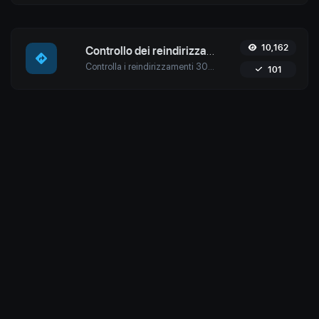
10,162
Controllo dei reindirizzamenti URL
Controlla i reindirizzamenti 301 e 302 di un URL specifico con lo strumento di controllo dei reindirizzamenti di Uptime4. Assicura un SEO, prestazioni e sicurezza senza interruzioni per il tuo sito.
101