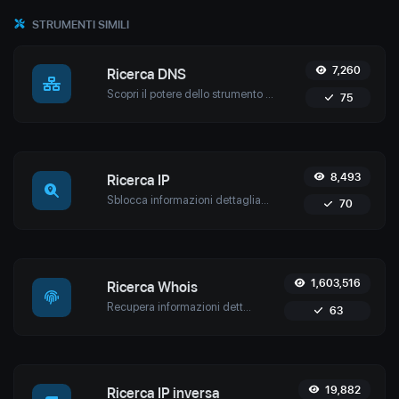
STRUMENTI SIMILI
7,260
Ricerca DNS
Scopri il potere dello strumento di ricerca DNS di Uptime4. Recupera i record A, AAAA, CNAME, MX, NS, TXT e SOA in tempo reale per una gestione ottimale del dominio.
75
8,493
Ricerca IP
Sblocca informazioni dettagliate sugli IP con lo strumento di ricerca IP di Uptime4. Ottieni geolocalizzazione, dettagli ISP e altro in tempo reale per la sicurezza e la gestione della rete.
70
1,603,516
Ricerca Whois
Recupera informazioni dettagliate sul dominio con lo strumento Whois Lookup di Uptime4. Scopri i dettagli di proprietà, le informazioni sul registrar, le date di scadenza e rafforza la sicurezza informatica.
63
19,882
Ricerca IP inversa