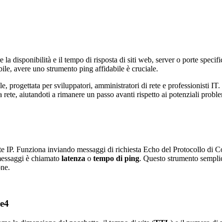
e la disponibilità e il tempo di risposta di siti web, server o porte speci
ibile, avere uno strumento ping affidabile è cruciale.
e, progettata per sviluppatori, amministratori di rete e professionisti IT.
 rete, aiutandoti a rimanere un passo avanti rispetto ai potenziali proble
 rete IP. Funziona inviando messaggi di richiesta Echo del Protocollo di C
 messaggi è chiamato
latenza
o
tempo di ping
. Questo strumento semplic
one.
me4