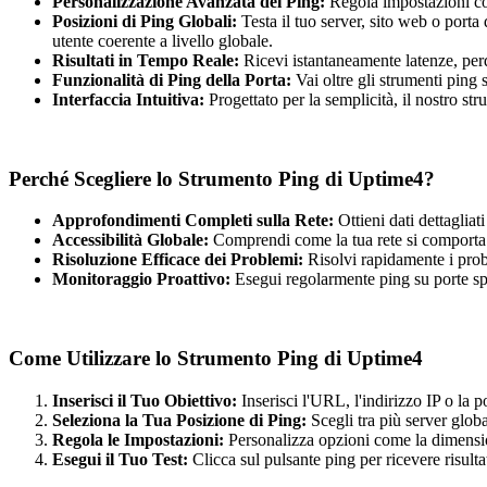
Personalizzazione Avanzata del Ping:
Regola impostazioni com
Posizioni di Ping Globali:
Testa il tuo server, sito web o porta 
utente coerente a livello globale.
Risultati in Tempo Reale:
Ricevi istantaneamente latenze, perdit
Funzionalità di Ping della Porta:
Vai oltre gli strumenti ping 
Interfaccia Intuitiva:
Progettato per la semplicità, il nostro str
Perché Scegliere lo Strumento Ping di Uptime4?
Approfondimenti Completi sulla Rete:
Ottieni dati dettagliat
Accessibilità Globale:
Comprendi come la tua rete si comporta i
Risoluzione Efficace dei Problemi:
Risolvi rapidamente i probl
Monitoraggio Proattivo:
Esegui regolarmente ping su porte speci
Come Utilizzare lo Strumento Ping di Uptime4
Inserisci il Tuo Obiettivo:
Inserisci l'URL, l'indirizzo IP o la po
Seleziona la Tua Posizione di Ping:
Scegli tra più server global
Regola le Impostazioni:
Personalizza opzioni come la dimension
Esegui il Tuo Test:
Clicca sul pulsante ping per ricevere risultat