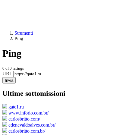
Strumenti
Ping
Ping
0
of
0
ratings
URL
Invia
Ultime sottomissioni
gate1.ru
www.inforio.com.br/
carlosbritto.com/
edenevaldoalves.com.br/
carlosbritto.com.br/