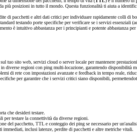
e la dimensione del pacchetto, il tempo di vita (
TTL
) e il numero di 
da più posizioni in tutto il mondo. Questa funzionalità ti aiuta a identifi
e di pacchetti e altri dati critici per individuare rapidamente colli di bot
standard testando porte specifiche per verificare se i servizi essenziali 
umento è intuitivo abbastanza per i principianti e potente abbastanza per 
i sul tuo sito web, servizi cloud o server locale per mantenere prestazioni 
n diverse regioni con ping multi-locazione, garantendo disponibilità mon
emi di rete con impostazioni avanzate e feedback in tempo reale, riducen
fiche per garantire che i servizi critici siano disponibili, permettendoti
rta che desideri testare.
i per testare la connettività da diverse regioni.
e del pacchetto, TTL e conteggio dei ping se necessario per un'analisi 
i immediati, inclusi latenze, perdite di pacchetti e altre metriche vitali.