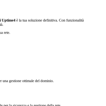
i Uptime4
è la tua soluzione definitiva. Con funzionalità
tà.
ua rete.
una gestione ottimale del dominio.
 per la sicurezza e la gestione della rete.