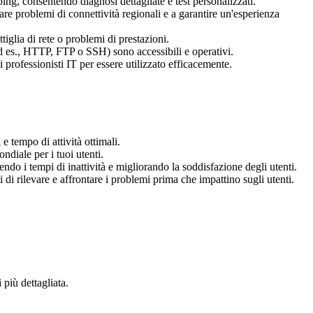
ping, consentendo diagnosi dettagliate e test personalizzati.
care problemi di connettività regionali e a garantire un'esperienza
tiglia di rete o problemi di prestazioni.
(ad es., HTTP, FTP o SSH) sono accessibili e operativi.
i professionisti IT per essere utilizzato efficacemente.
e tempo di attività ottimali.
diale per i tuoi utenti.
do i tempi di inattività e migliorando la soddisfazione degli utenti.
 di rilevare e affrontare i problemi prima che impattino sugli utenti.
più dettagliata.