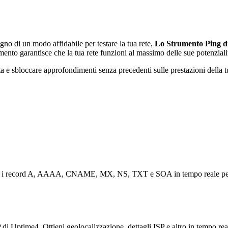
gno di un modo affidabile per testare la tua rete,
Lo Strumento Ping d
rumento garantisce che la tua rete funzioni al massimo delle sue potenziali
ta e sbloccare approfondimenti senza precedenti sulle prestazioni della t
era i record A, AAAA, CNAME, MX, NS, TXT e SOA in tempo reale per 
 di Uptime4. Ottieni geolocalizzazione, dettagli ISP e altro in tempo reale