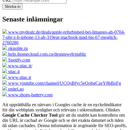
URL
Skicka in
Senaste inlämningar
www.mydealz.de/deals/apple-refurbished-bei-limango-ab-0704-
7-uhr-z-b-iphone-13-ab-319eur-macbook-ipad-bis-67-moglich-
2760286
oknolite.ru
help.ihomecloud.com.cn/designweb/public
Spotify.com
www.stiac.it/
stiac.it
www.stiac.it
www.youtube.com/channel/UCQsBfyc5eOobgCzeY8bBzFg
unitel.ao
www.shops-battery.com
Att upprätthålla en närvaro i Googles cache är en nyckelindikator
för din webbplats synlighet och relevans i sökresultaten. Olinkes
Google Cache Checker Tool
gör att du snabbt kan kontrollera om
din URL är cachad av Google och se det exakta datumet och tiden
då sidan cachades. Denna information är avgörande för SEO-proffs,