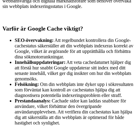
webbansvariga och digitala marknadsförare som behöver övervaka
sin webbplats indexeringsstatus i Google.
Varför är Google Cache viktigt?
SEO-övervakning:
Att regelbundet kontrollera din Google-
cachestatus säkerställer att din webbplats indexeras korrekt av
Google, vilket är avgörande för att upprätthålla och förbättra
dina sökmotorrankningar.
Innehållsuppdateringar:
Att veta cachedatumet hjälper dig
att förstå hur snabbt Google uppdaterar sitt index med ditt
senaste innehåll, vilket ger dig insikter om hur din webbplats
genomsöks.
Felsökning:
Om din webbplats inte dyker upp i sökresultaten
som förväntat kan kontroll av cachestatus hjälpa dig att
diagnostisera potentiella indexeringsproblem eller straff.
Prestandaanalys:
Cachade sidor kan laddas snabbare för
användare, vilket förbättrar den övergripande
användarupplevelsen. Att verifiera din cachestatus kan hjälpa
dig att säkerställa att din webbplats är optimerad för både
hastighet och synlighet.