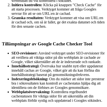
webbsidan du vill kontrollera i sökfältet.
Initiera kontrollen:
Klicka på knappen "Check Cache" för
att starta processen. Verktyget kommer att fråga Googles
servrar för att se om URL:en är cachad.
Granska resultaten:
Verktyget kommer att visa om URL:en
är cachad och, om så är fallet, ge det exakta datumet och tiden
för den senaste cachen.
Tillämpningar av Google Cache Checker Tool
SEO-revisioner:
Använd verktyget under SEO-revisioner för
att verifiera att viktiga sidor på din webbplats är cachade av
Google, vilket säkerställer att de är indexerade och rankade.
Innehållsstrategi:
Övervaka hur snabbt nytt eller uppdaterat
innehåll cachas av Google, vilket gör att du kan förfina din
innehållsstrategi baserat på genomsökningsfrekvens.
Indexeringsfelsökning:
Om du märker att sidor inte presterar
bra i sökresultaten kan kontroll av cachestatus hjälpa dig att
identifiera om de förbises av Googles genomsökare.
Webbplatsövervakning:
Kontrollera regelbundet
cachestatusen för viktiga sidor för att säkerställa att din
webbplats förblir synlig och uppdaterad i Googles sökindex.