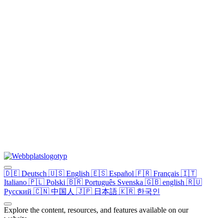
🇩🇪
Deutsch
🇺🇸
English
🇪🇸
Español
🇫🇷
Français
🇮🇹
Italiano
🇵🇱
Polski
🇧🇷
Português
Svenska
🇬🇧
english
🇷🇺
Русский
🇨🇳
中国人
🇯🇵
日本語
🇰🇷
한국인
Explore the content, resources, and features available on our